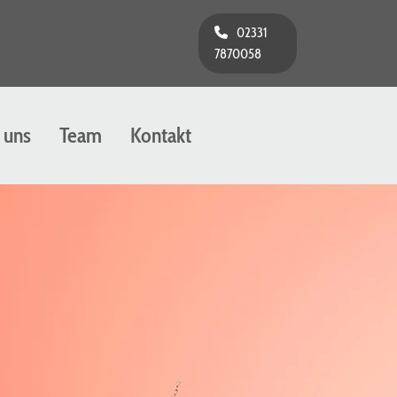
02331
7870058
 uns
Team
Kontakt