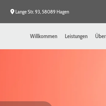
Lange Str. 93, 58089 Hagen

Willkommen
Leistungen
Über